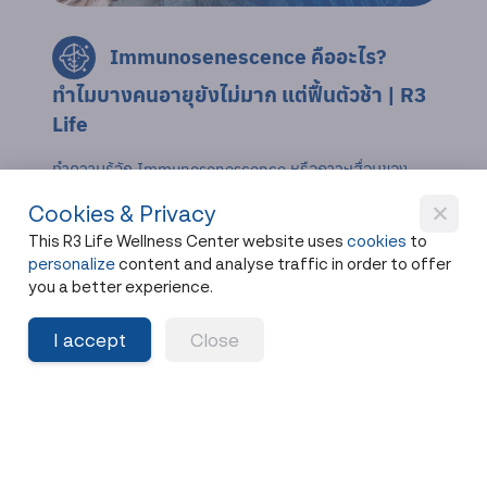
Immunosenescence คืออะไร?
ทำไมบางคนอายุยังไม่มาก แต่ฟื้นตัวช้า | R3
Life
ทำความรู้จัก Immunosenescence หรือภาวะเสื่อมของ
ระบบภูมิคุ้มกันที่อาจเกิดขึ้นเร็วกว่าที่คิด พร้อมเข้าใจบทบาท
Cookies & Privacy
ของ Longevity Medicine และการดูแลสุขภาพเชิงป้องกัน
This R3 Life Wellness Center website uses
cookies
to
เพื่อสุขภาพระยะยาว
personalize
content and analyse traffic in order to offer
Share
17 วันที่แล้ว
you a better experience.
I accept
Close