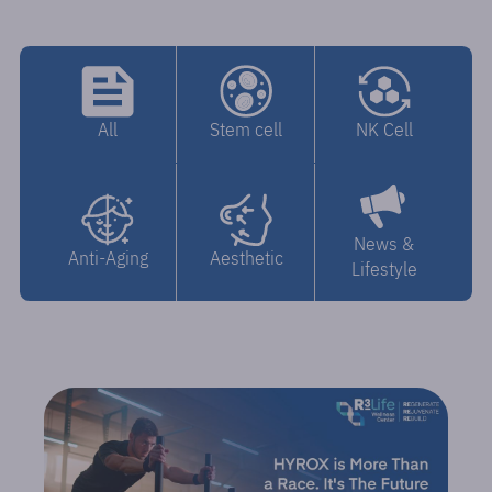
All
NK Cell
Stem cell
News &
Anti-Aging
Aesthetic
Lifestyle