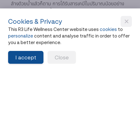
ล้างด้วยน้ำแล้วก็ตาม การได้รับสารเคมีในปริมาณน้อยอย่าง
ต่อเนื่องจากอาหาร น้ำ อากาศ และสิ่งแวดล้อม สามารถสะสม
ในร่างกายได้ การดีท็อกซ์ที่แท้จริงจึงควรเริ่มจากการป้องกัน
Cookies & Privacy
ควบคู่กับการสนับสนุนระบบกำจัดของเสียตามธรรมชาติของ
This R3 Life Wellness Center website uses
cookies
to
ร่างกาย
personalize
content and analyse traffic in order to offer
you a better experience.
เราจะรู้ได้อย่างไรว่าร่างกายมีการสะสม
I accept
Close
สารพิษหรือโลหะหนักหรือไม่?
คำตอบ:
การสะสมสารพิษหรือโลหะหนักมักไม่แสดงอาการ
ทันที แต่อาจสะท้อนผ่านอาการเช่น อ่อนเพลียเรื้อรัง ระบบขับ
ถ่ายแปรปรวน สมองล้า ฮอร์โมนไม่สมดุล หรือป่วยง่าย
เทคโนโลยีอย่าง
Oligo Scan
ช่วยประเมินสมดุลของแร่ธาตุ
และการสะสมของโลหะหนักบางชนิด ทำให้เห็นภาพรวมของ
ภาระสารพิษในร่างกาย และสามารถนำไปใช้ปรับการดูแล
สุขภาพได้อย่างเหมาะสม