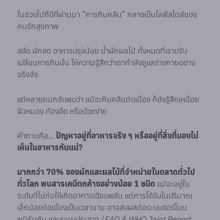
ในช่วงไม่กี่ปีที่ผ่านมา “การกินคลีน” กลายเป็นไลฟ์สไตล์ของ
คนรักสุขภาพ
สลัด ผักสด อาหารปรุงน้อย น้ำผักผลไม้ ทั้งหมดที่เราปรับ
เปลี่ยนการกินนั้น ให้ความรู้สึกว่าเรากำลังดูแลร่างกายอย่าง
จริงจัง
แต่หลายคนกลับพบว่า แม้จะกินคลีนต่อเนื่อง ก็ยังรู้สึกเหนื่อย
ผิวหมอง ท้องอืด หรือป่วยง่าย
คำถามคือ…
ปัญหาอยู่ที่อาหารจริง ๆ หรืออยู่ที่สิ่งที่มองไม่
เห็นในอาหารกันแน่?
มากกว่า 70% ของผักและผลไม้ที่จำหน่ายในตลาดทั่วไป
ทั่วโลก พบสารเคมีตกค้างอย่างน้อย 1 ชนิด
แม้จะอยู่ใน
ระดับที่ไม่ก่อให้เกิดอาการเฉียบพลัน แต่การได้รับในปริมาณ
เล็กน้อยต่อเนื่องเป็นเวลานาน อาจส่งผลต่อระบบฮอร์โมน
ภูมิคุ้มกัน และระบบประสาท (
FAO & WHO Joint Report,