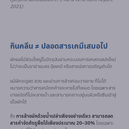
2021)
กินคลีน ≠ ปลอดสารเคมีเสมอไป
ผักผลไม้ส่วนใหญ่ในปัจจุบันผ่านกระบวนการเกษตรสมัยใหม่
ไม่ว่าจะเป็นยาฆ่าแมลง ปุ๋ยเคมี หรือสารเร่งการเจริญเติบโต
แม้ผักจะดูสด สวย และผ่านการล้างก่อนวางขาย ก็ไม่ได้
หมายความว่าสารเคมีตกค้างจะหายไปทั้งหมด โดยเฉพาะสาร
บางชนิดที่ไม่ละลายน้ำ และสามารถเกาะอยู่บนผิวหรือซึมเข้าสู่
เนื้อผักได้
ซึ่ง
การล้างผักด้วยน้ำเปล่าเพียงอย่างเดียว สามารถลด
สารกำจัดศัตรูพืชได้เพียงประมาณ 20–30%
โดยเฉพาะ