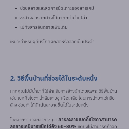
ช่วยสลายและลดการยึดเกาะของสารเคมี
ชะล้างสารตกค้างได้มากกว่าน้ำเปล่า
ไม่ทิ้งสารอันตรายเพิ่มเติม
เหมาะสำหรับผู้ที่บริโภคผักสดหรือสลัดเป็นประจำ
2. วิธีพื้นบ้านที่ช่วยได้ในระดับหนึ่ง
หากคุณไม่มีน้ำยาที่ใช้สำหรับการล้างผักโดยเฉพาะ วิธีพื้นบ้าน
เช่น เบกกิ้งโซดา น้ำส้มสายชู หรือเกลือ โดยการนำมาแช่หรือ
ล้าง ช่วยทำให้ผักนั้นสะอาดขึ้นได้ในระดับหนึ่ง
โดยจากงานวิจัยจากระบุว่า
สารละลายเบกกิ้งโซดาสามารถ
ลดสารเคมีบางชนิดได้ถึง 60–80%
แต่ยังไม่สามารถกำจัด