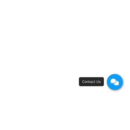
New Flagship Store
42, I.C.P. Building, 4th Floor, Surawong Road,
Si Phraya Subdistrict, Bang Rak District,
Bangkok 10500
Open - Close
Open 10 a.m. - 8 p.m.
First appointment at 10.15 a.m.
Last appointment at 6.00 p.m.
Free Medical Consultation
+66 88 689 8888
,
+66 2 233 8000