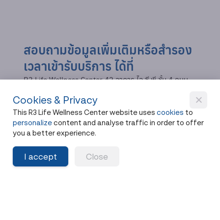
สอบถามข้อมูลเพิ่มเติมหรือสำรอง
เวลาเข้ารับบริการ ได้ที่
R3 Life Wellness Center 42 อาคาร ไอ ซี พี ชั้น 4 ถนน
สุรวงศ์ แขวงสี่พระยา เขตบางรัก กทม.
Cookies & Privacy
Tel.:
0 2233 8000
,
088 689 8888
This R3 Life Wellness Center website uses
cookies
to
Whatsapp:
https://wa.me/66886898888
personalize
content and analyse traffic in order to offer
Line OA:
@r3lifewellness
you a better experience.
Facebook:
https://www.facebook.com/r3lifewellness
I accept
Close
Instagram:
https://www.instagram.com/r3lifewellness_official/
Flagship Location:
https://maps.app.goo.gl/b3sw5oYTtTUHSM956