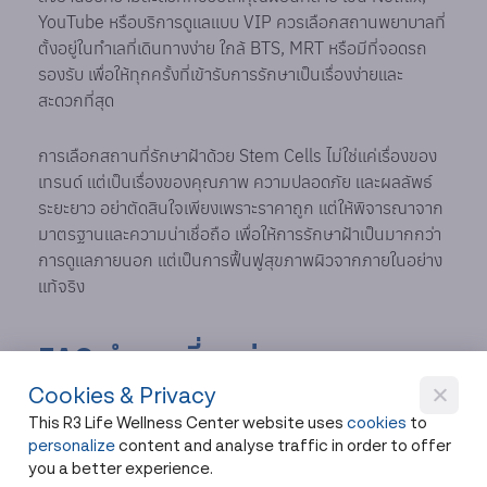
YouTube หรือบริการดูแลแบบ VIP ควรเลือกสถานพยาบาลที่
ตั้งอยู่ในทำเลที่เดินทางง่าย ใกล้ BTS, MRT หรือมีที่จอดรถ
รองรับ เพื่อให้ทุกครั้งที่เข้ารับการรักษาเป็นเรื่องง่ายและ
สะดวกที่สุด
การเลือกสถานที่รักษาฝ้าด้วย Stem Cells ไม่ใช่แค่เรื่องของ
เทรนด์ แต่เป็นเรื่องของคุณภาพ ความปลอดภัย และผลลัพธ์
ระยะยาว อย่าตัดสินใจเพียงเพราะราคาถูก แต่ให้พิจารณาจาก
มาตรฐานและความน่าเชื่อถือ เพื่อให้การรักษาฝ้าเป็นมากกว่า
การดูแลภายนอก แต่เป็นการฟื้นฟูสุขภาพผิวจากภายในอย่าง
แท้จริง
FAQ คำถามที่พบบ่อย
Cookies & Privacy
1. ฝ้า กระ สามารถรักษาให้หายขาดได้ไหม?
This R3 Life Wellness Center website uses
cookies
to
personalize
content and analyse traffic in order to offer
ฝ้ากระสามารถเกิดซ้ำได้ โดยเฉพาะในผู้ที่สัมผัสกับแสงแดดเป็น
you a better experience.