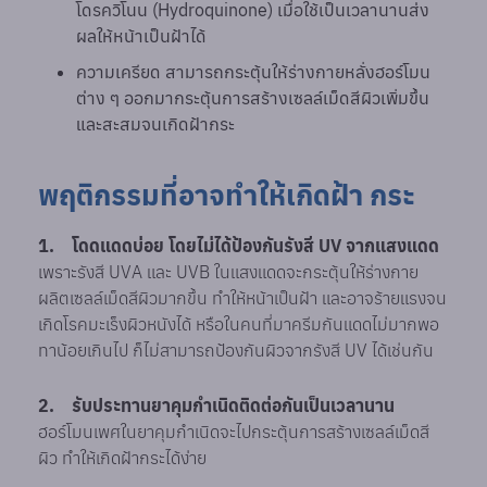
โดรควิโนน (Hydroquinone) เมื่อใช้เป็นเวลานานส่ง
ผลให้หน้าเป็นฝ้าได้
ความเครียด สามารถกระตุ้นให้ร่างกายหลั่งฮอร์โมน
ต่าง ๆ ออกมากระตุ้นการสร้างเซลล์เม็ดสีผิวเพิ่มขึ้น
และสะสมจนเกิดฝ้ากระ
พฤติกรรมที่อาจทำให้เกิดฝ้า กระ
1. โดดแดดบ่อย โดยไม่ได้ป้องกันรังสี UV จากแสงแดด
เพราะรังสี UVA และ UVB ในแสงแดดจะกระตุ้นให้ร่างกาย
ผลิตเซลล์เม็ดสีผิวมากขึ้น ทำให้หน้าเป็นฝ้า และอาจร้ายแรงจน
เกิดโรคมะเร็งผิวหนังได้ หรือในคนที่มาครีมกันแดดไม่มากพอ
ทาน้อยเกินไป ก็ไม่สามารถป้องกันผิวจากรังสี UV ได้เช่นกัน
2. รับประทานยาคุมกำเนิดติดต่อกันเป็นเวลานาน
ฮอร์โมนเพศในยาคุมกำเนิดจะไปกระตุ้นการสร้างเซลล์เม็ดสี
ผิว ทำให้เกิดฝ้ากระได้ง่าย