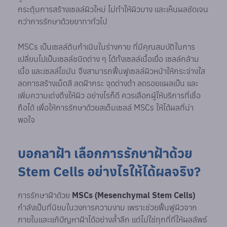
กระตุ้นการสร้างเซลล์ผิวใหม่ ไม่ทำให้ผิวบาง และเห็นผลชัดเจน
กว่าการรักษาด้วยยาทาทั่วไป
MSCs เป็นเซลล์ต้นกำเนินในร่างกาย ที่มีคุณสมบัติในการ
เปลี่ยนไปเป็นเซลล์ชนิดต่าง ๆ ได้ทั้งเซลล์เนื้อเยื่อ เซลล์กล้าม
เนื้อ และเซลล์ไขมัน จึงสามารถฟื้นฟูเซลล์ผิวหน้าให้กระจ่างใส
ลดการสร้างเม็ดสี ลดฝ้ากระ จุดด่างดำ ลดรอยแผลเป็น และ
เพิ่มความเต่งตึงให้ผิว อย่างไรก็ดี ควรเลือกผู้ให้บริการที่เชื่อ
ถือได้ เพื่อให้การรักษาด้วยสเต็มเซลล์ MSCs ให้ได้ผลที่น่า
พอใจ
บอกลาฝ้า เลือกการรักษาฝ้าด้วย
Stem Cells อย่างไรให้ได้ผลจริง?
การรักษาฝ้าด้วย
MSCs (Mesenchymal Stem Cells)
กำลังเป็นที่นิยมในวงการความงาม เพราะช่วยฟื้นฟูผิวจาก
ภายในและแก้ปัญหาฝ้าได้อย่างล้ำลึก แต่ไม่ใช่ทุกที่ที่ให้ผลลัพธ์