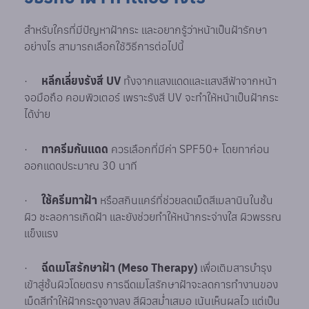
สำหรับใครที่มีปัญหาฝ้ากระ และอยากรู้ว่าหน้าเป็นฝ้ารักษา
อย่างไร สามารถเลือกใช้วิธีการต่อไปนี้
·
หลีกเลี่ยงรังสี UV
ทั้งจากแสงแดดและแสงสีฟ้าจากหน้า
จอมือถือ คอมพิวเตอร์ เพราะรังสี UV จะทำให้หน้าเป็นฝ้ากระ
ได้ง่าย
·
ทาครีมกันแดด
ควรเลือกที่มีค่า SPF50+ โดยทาก่อน
ออกแดดประมาณ 30 นาที
·
ใช้ครีมทาฝ้า
หรือสกินแคร์ที่ช่วยลดเม็ดสีเมลานินในชั้น
ผิว ชะลอการเกิดฝ้า และยังช่วยทำให้หน้ากระจ่างใส ผิวพรรณ
แข็งแรง
·
ฉีดเมโสรักษาฝ้า (Meso Therapy)
เพื่อเติมสารบำรุง
เข้าสู่ชั้นผิวโดยตรง การฉีดเมโสรักษาฝ้าจะลดการทำงานของ
เม็ดสีทำให้ฝ้ากระดูจางลง สีผิวสม่ำเสมอ เน้นเห็นผลไว แต่เป็น