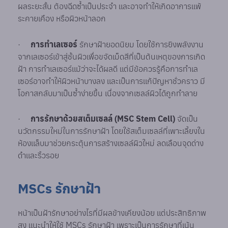
ผลระยะสั้น ต้องฉีดซ้ำเป็นประจำ และอาจทำให้เกิดอาการแพ้
ระคายเคือง หรือผิวหน้าลอก
·
การทำเลเซอร์
รักษาฝ้ายอดนิยม โดยใช้การยิงพลังงาน
จากเลเซอร์เข้าสู่ชั้นผิวเพื่อขจัดเม็ดสีที่เป็นต้นเหตุของการเกิด
ฝ้า การทำเลเซอร์แม้ว่าจะได้ผลดี แต่มีข้อควรรู้คือการทำเล
เซอร์อาจทำให้ผิวหน้าบางลง และเป็นการแก้ปัญหาชั่วคราว มี
โอกาสกลับมาเป็นซ้ำง่ายขึ้น เนื่องจากเซลล์ผิวได้ถูกทำลาย
·
การรักษาด้วยสเต็มเซลล์ (MSC Stem Cell)
จัดเป็น
นวัตกรรมใหม่ในการรักษาฝ้า โดยใช้สเต็มเซลล์ที่เพาะเลี้ยงใน
ห้องแล็บมาช่วยกระตุ้นการสร้างเซลล์ผิวใหม่ ลดเลือนจุดด่าง
ดำและริ้วรอย
MSCs รักษาฝ้า
หน้าเป็นฝ้ารักษาอย่างไรที่มีผลข้างเคียงน้อย แต่ประสิทธิภาพ
สูง แนะนำให้ใช้ MSCs รักษาฝ้า เพราะเป็นการรักษาที่เน้น