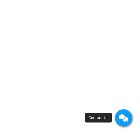
New Flagship Store
42, I.C.P. Building, 4th Floor, Surawong Road,
Si Phraya Subdistrict, Bang Rak District,
Bangkok 10500
Open - Close
Open 10 a.m. - 8 p.m.
First appointment at 10.15 a.m.
Last appointment at 6.00 p.m.