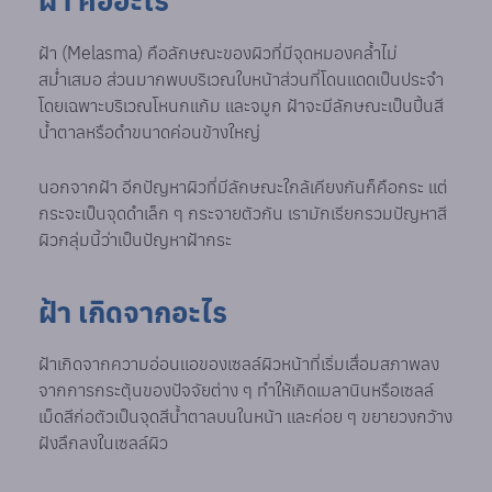
ฝ้า คืออะไร
ฝ้า (Melasma) คือลักษณะของผิวที่มีจุดหมองคล้ำไม่
สม่ำเสมอ ส่วนมากพบบริเวณใบหน้าส่วนที่โดนแดดเป็นประจำ
โดยเฉพาะบริเวณโหนกแก้ม และจมูก ฝ้าจะมีลักษณะเป็นปื้นสี
น้ำตาลหรือดำขนาดค่อนข้างใหญ่
นอกจากฝ้า อีกปัญหาผิวที่มีลักษณะใกล้เคียงกันก็คือกระ แต่
กระจะเป็นจุดดำเล็ก ๆ กระจายตัวกัน เรามักเรียกรวมปัญหาสี
ผิวกลุ่มนี้ว่าเป็นปัญหาฝ้ากระ
ฝ้า เกิดจากอะไร
ฝ้าเกิดจากความอ่อนแอของเซลล์ผิวหน้าที่เริ่มเสื่อมสภาพลง
จากการกระตุ้นของปัจจัยต่าง ๆ ทำให้เกิดเมลานินหรือเซลล์
เม็ดสีก่อตัวเป็นจุดสีน้ำตาลบนในหน้า และค่อย ๆ ขยายวงกว้าง
ฝังลึกลงในเซลล์ผิว