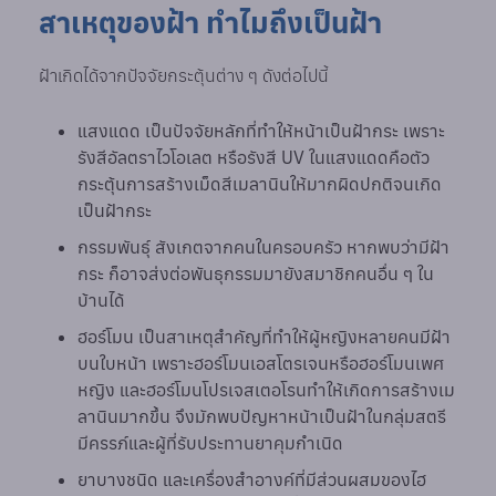
สาเหตุของฝ้า ทำไมถึงเป็นฝ้า
ฝ้าเกิดได้จากปัจจัยกระตุ้นต่าง ๆ ดังต่อไปนี้
แสงแดด เป็นปัจจัยหลักที่ทำให้หน้าเป็นฝ้ากระ เพราะ
รังสีอัลตราไวโอเลต หรือรังสี UV ในแสงแดดคือตัว
กระตุ้นการสร้างเม็ดสีเมลานินให้มากผิดปกติจนเกิด
เป็นฝ้ากระ
กรรมพันธุ์ สังเกตจากคนในครอบครัว หากพบว่ามีฝ้า
กระ ก็อาจส่งต่อพันธุกรรมมายังสมาชิกคนอื่น ๆ ใน
บ้านได้
ฮอร์โมน เป็นสาเหตุสำคัญที่ทำให้ผู้หญิงหลายคนมีฝ้า
บนใบหน้า เพราะฮอร์โมนเอสโตรเจนหรือฮอร์โมนเพศ
หญิง และฮอร์โมนโปรเจสเตอโรนทำให้เกิดการสร้างเม
ลานินมากขึ้น จึงมักพบปัญหาหน้าเป็นฝ้าในกลุ่มสตรี
มีครรภ์และผู้ที่รับประทานยาคุมกำเนิด
ยาบางชนิด และเครื่องสำอางค์ที่มีส่วนผสมของไฮ