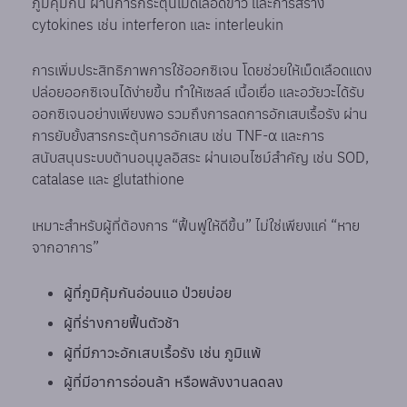
ภูมิคุ้มกัน ผ่านการกระตุ้นเม็ดเลือดขาว และการสร้าง
cytokines เช่น interferon และ interleukin
การเพิ่มประสิทธิภาพการใช้ออกซิเจน โดยช่วยให้เม็ดเลือดแดง
ปล่อยออกซิเจนได้ง่ายขึ้น ทำให้เซลล์ เนื้อเยื่อ และอวัยวะได้รับ
ออกซิเจนอย่างเพียงพอ รวมถึงการลดการอักเสบเรื้อรัง ผ่าน
การยับยั้งสารกระตุ้นการอักเสบ เช่น TNF-α และการ
สนับสนุนระบบต้านอนุมูลอิสระ ผ่านเอนไซม์สำคัญ เช่น SOD,
catalase และ glutathione
เหมาะสำหรับผู้ที่ต้องการ “ฟื้นฟูให้ดีขึ้น” ไม่ใช่เพียงแค่ “หาย
จากอาการ”
ผู้ที่ภูมิคุ้มกันอ่อนแอ ป่วยบ่อย
ผู้ที่ร่างกายฟื้นตัวช้า
ผู้ที่มีภาวะอักเสบเรื้อรัง เช่น ภูมิแพ้
ผู้ที่มีอาการอ่อนล้า หรือพลังงานลดลง