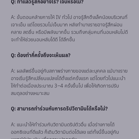
Q: ทำแล้วรู้สึกอย่างไร? เจ็บหรือไม่?
A: ขั้นตอนคล้ายการให้ IV ทั่วไป อาจรู้สึกตึงเล็กน้อยบริเวณที่
เจาะเข็ม แต่โดยรวมไม่เจ็บมาก หลังทำบางรายอาจรู้สึกผ่อน
คลาย สดชื่น หรือมีพลังมากขึ้น รวมถึงกลุ่มคนที่นอนหลับไม่ดี
จะทำให้ช่วยนอนหลับได้ดี ได้ลึกขึ้น
Q: ต้องทำกี่ครั้งถึงจะเห็นผล?
A: ผลลัพธ์ขึ้นอยู่กับสภาพร่างกายของแต่ละบุคคล แม้บางราย
อาจเริ่มรู้สึกเปลี่ยนแปลงได้ตั้งแต่ครั้งแรก แต่โดยทั่วไปแนะนำ
ให้ทำต่อเนื่องประมาณ 3–4 ครั้งขึ้นไป เพื่อให้เกิดการปรับ
สมดุลอย่างเหมาะสม
Q: สามารถทำร่วมกับการดริปวิตามินได้หรือไม่?
A: แนะนำให้ทำร่วมกับวิตามินดริปตัวอื่น เมื่อร่างกายได้
ออกซิเจนที่ดีแล้ว ก็เติมวิตามินต่อได้เลย แต่ทั้งนี้ขึ้นอยู่กับ