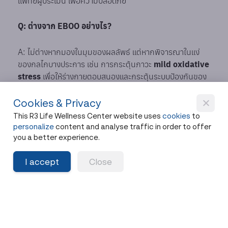
แพทย์ผู้ประเมิน เพื่อความปลอดภัย
Q: ต่างจาก EBOO อย่างไร?
A: ไม่ต่างหากมองในมุมของผลลัพธ์ แต่หากพิจารณาในแง่
ของกลไกบางประการ เช่น การกระตุ้นภาวะ
mild oxidative
stress
เพื่อให้ร่างกายตอบสนองและกระตุ้นระบบป้องกันของ
ตนเอง การทำ
Ozone Therapy
เพียงอย่างเดียวก็มักเพียง
พอ และเป็นขั้นตอนที่เรียบง่ายกว่า รวมถึงมีความสะดวกสบาย
Cookies & Privacy
ใกล้เคียงกับการให้ IV drip ทั่วไป
This R3 Life Wellness Center website uses
cookies
to
personalize
content and analyse traffic in order to offer
you a better experience.
ในขณะที่
EBOO
เป็นกระบวนการที่มีความซับซ้อนมากกว่า
เนื่องจากต้องมีการหมุนเวียนเลือดผ่านระบบภายนอก
I accept
Close
(extracorporeal circulation) และเกี่ยวข้องกับขั้นตอนทาง
เทคนิคเพิ่มเติม
สำหรับผู้ที่มีเป้าหมายด้านการรักษาที่เกี่ยวข้องกับการ
กรอง
องค์ประกอบบางอย่างในเลือด
เช่น ในบางภาวะของโรค
ภูมิคุ้มกันผิดปกติ (autoimmune conditions) แพทย์บาง