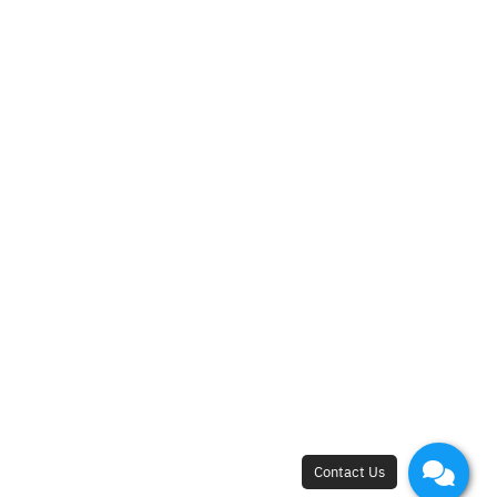
New Flagship Store
42, I.C.P. Building, 4th Floor, Surawong Road,
Si Phraya Subdistrict, Bang Rak District,
Bangkok 10500
Open - Close
Open 10 a.m. - 8 p.m.
First appointment at 10.15 a.m.
Last appointment at 6.00 p.m.
Free Medical Consultation
+66 88 689 8888
,
+66 2 233 8000
Refund Policy |
Privacy Policy |
Cookie Policy