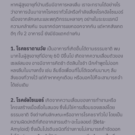
หากผู้สูงอายุที่บ้านเริ่มมีอาการหลงลืม เราจะทราบได้อย่างไร
ว่าอาการนั้นมาจากโรคชราทั่วไปหรือกำลังเสี่ยงโรคอัลไซเมอร์
เนื่องจากลักษณะและพฤติกรรมหลายๆ อย่างในระยะแรกมี
ความคล้ายกัน จนยากต่อการแยกออกจากกัน แต่หากสังเกต
ดีๆ ทั้ง 2 อาการนี้ ยังมีข้อแตกต่างกัน
1. โรคชราตามวัย
เป็นอาการที่เกิดขึ้นได้ตามธรรมชาติ พบ
มากในผู้สูงอายุที่มีอายุ 60 ปีขึ้นไป เกิดจากความเสื่อมตัวของ
เซลล์สมอง อาจมีอาการคิดช้า ตัดสินใจช้า นึกคำพูดไม่ออก
หลงลืมในบางครั้ง เช่น ลืมชื่อเพื่อนที่ไม่ได้เจอกันนานๆ ลืม
สิ่งของที่วางไว้ แต่ถ้าหากถูกเตือน หรือบอกใบ้ก็จะสามารถจำ
ได้เช่นเดิม
2. โรคอัลไซเมอร์
เกิดจากความเสื่อมของการทำงานหรือ
โครงสร้างเนื้อเยื่อในสมอง ซึ่งไม่ใช่การเสื่อมของเซลล์โดย
ธรรมชาติ จึงต่างกับลักษณะหรืออาการโรคชราทั่วไป โดยเป็น
ความผิดปกติที่เกิดจากสารเบต้า-อะไมลอยด์ (Beta-
Amyloid) ซึ่งเป็นโปรตีนชนิดที่ร่างกายไม่สามารถกำจัดออก