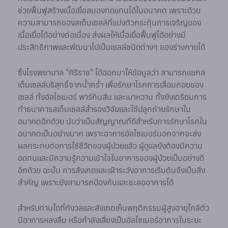
ช่วยฟื้นฟูสร้างเนื้อเยื่อสมองทดแทนได้ในอนาคต เพราะด้วย
ความสามารถของสเต็มเซลล์ที่แบ่งตัวกระตุ้นการเจริญของ
เนื้อเยื่อได้อย่างต่อเนื่อง ส่งผลให้เนื้อเยื่อฟื้นฟูได้อย่างมี
ประสิทธิภาพและพัฒนาไปเป็นเซลล์ชนิดต่างๆ ของร่างกายได้
ซึ่งโรงพยาบาล "ศิริราช" ได้ออกมาให้ข้อมูลว่า สามารถแยกส
เต็มเซลล์บริสุทธิ์จากน้ำคร่ำ เพื่อรักษาโรคการเสื่อมถอยของ
เซลล์ ทั้งอัลไซเมอร์ พาร์กินสัน และเบาหวาน ทั้งยังเตรียมการ
ทำธนาคารสเต็มเซลล์สำรองวิจัยและใช้ปลูกถ่ายรักษาใน
อนาคตอีกด้วย นับว่าเป็นสัญญาณที่ดีสำหรับการรักษาโรคใน
อนาคตเป็นอย่างมาก เพราะอาการอัลไซเมอร์นอกจากจะส่ง
ผลกระทบต่อการใช้ชีวิตของผู้ป่วยแล้ว ผู้ดูแลยังต้องมีความ
อดทนและมีความรู้ความเข้าใจในอาการของผู้ป่วยเป็นอย่างดี
อีกด้วย ฉะนั้น การสังเกตและเฝ้าระวังอาการเริ่มต้นจึงเป็นสิ่ง
สำคัญ เพราะยังสามารถป้องกันและชะลออาการได้
สำหรับท่านใดที่กังวลและสังเกตเห็นพฤติกรรมผู้สูงอายุใกล้ตัว
มีอาการหลงลืม หรือกำลังเสี่ยงเป็นอัลไซเมอร์อาการในระยะ