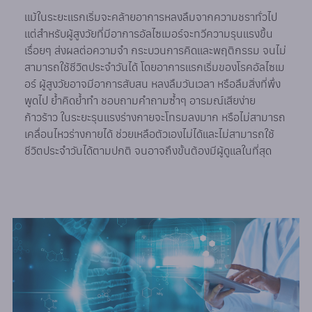
แม้ในระยะแรกเริ่มจะคล้ายอาการหลงลืมจากความชราทั่วไป
แต่สำหรับผู้สูงวัยที่มีอาการอัลไซเมอร์จะทวีความรุนแรงขึ้น
เรื่อยๆ ส่งผลต่อความจำ กระบวนการคิดและพฤติกรรม จนไม่
สามารถใช้ชีวิตประจำวันได้ โดยอาการแรกเริ่มของโรคอัลไซเม
อร์ ผู้สูงวัยอาจมีอาการสับสน หลงลืมวันเวลา หรือลืมสิ่งที่พึ่ง
พูดไป ย้ำคิดย้ำทำ ชอบถามคำถามซ้ำๆ อารมณ์เสียง่าย
ก้าวร้าว ในระยะรุนแรงร่างกายจะโทรมลงมาก หรือไม่สามารถ
เคลื่อนไหวร่างกายได้ ช่วยเหลือตัวเองไม่ได้และไม่สามารถใช้
ชีวิตประจำวันได้ตามปกติ จนอาจถึงขั้นต้องมีผู้ดูแลในที่สุด