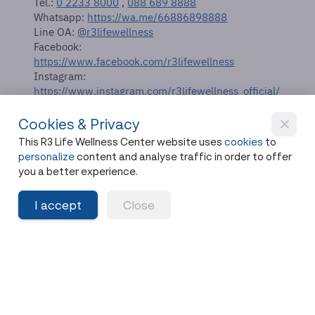
Tel.:
0 2233 8000
,
088 689 8888
Whatsapp:
https://wa.me/66886898888
Line OA:
@r3lifewellness
Facebook:
https://www.facebook.com/r3lifewellness
Instagram:
https://www.instagram.com/r3lifewellness_official/
Flagship Location:
https://maps.app.goo.gl/b3sw5oYTtTUHSM956
Cookies & Privacy
This R3 Life Wellness Center website uses
cookies
to
personalize
content and analyse traffic in order to offer
you a better experience.
I accept
Close
Read this article in English