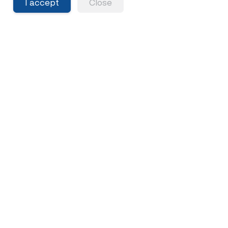
I accept
Close
สำรวจอาการลองโควิด กับ Long-
term effects ที่ส่งผลระยะยาว
คุ้นชินกับโควิด แต่อย่าชะล่าใจอาการลองโควิด (Long
COVID) ที่ยังเกิดขึ้นได้ ชวนสำรวจภาวะหลงเหลือหลังหาย
โควิดที่หลายคนอาจไม่เคยสังเกต
Share
3 ปีที่แล้ว