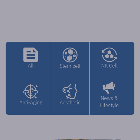
All
NK Cell
Stem cell
News &
Anti-Aging
Aesthetic
Lifestyle