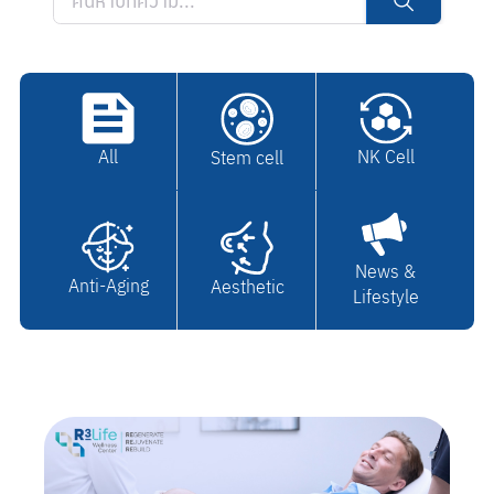
All
NK Cell
Stem cell
News &
Anti-Aging
Aesthetic
Lifestyle