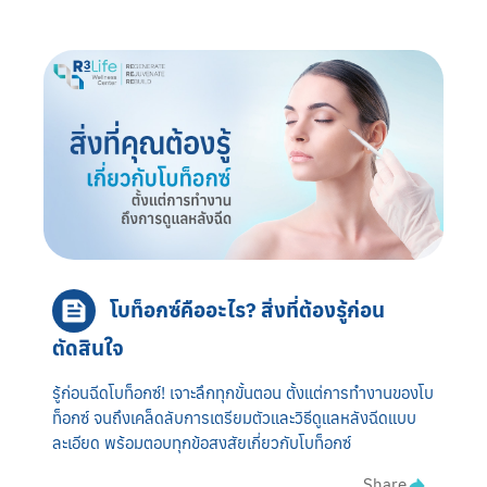
โบท็อกซ์คืออะไร? สิ่งที่ต้องรู้ก่อน
ตัดสินใจ
รู้ก่อนฉีดโบท็อกซ์! เจาะลึกทุกขั้นตอน ตั้งแต่การทำงานของโบ
ท็อกซ์ จนถึงเคล็ดลับการเตรียมตัวและวิธีดูแลหลังฉีดแบบ
ละเอียด พร้อมตอบทุกข้อสงสัยเกี่ยวกับโบท็อกซ์
Share