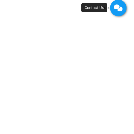
Share
Oligoscan คืออะไร ตัวช่วยตรวจสาร
พิษในร่างกาย ใครบ้างที่ควรทำ?
สารพิษในร่างกายอาจเป็นสาเหตุของการเจ็บป่วย มาตรวจ
สารพิษในร่างกายด้วย Oligoscan รู้ผลได้ทันที พร้อม