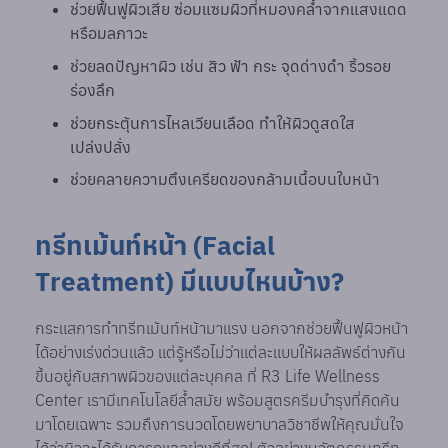
ช่วยฟื้นฟูผิวเสีย ซ่อมแซมผิวที่หมองคล้ำจากแสงแดด
หรือมลภาวะ
ช่วยลดปัญหาผิว เช่น สิว ฟ้า กระ จุดด่างดำ ริ้วรอย
ร่องลึก
ช่วยกระตุ้นการไหลเวียนเลือด ทำให้ผิวดูสดใส
เปล่งปลั่ง
ช่วยคลายความตึงเครียดของกล้ามเนื้อบนใบหน้า
ทรีทเม้นท์หน้า (Facial
Treatment) มีแบบไหนบ้าง?
กระแสการทำทรีทเม้นท์หน้ามาแรง นอกจากช่วยฟื้นฟูผิวหน้า
ได้อย่างเร่งด่วนแล้ว แต่รู้หรือไม่ว่าแต่ละแบบให้ผลลัพธ์ต่างกัน
ขึ้นอยู่กับสภาพผิวของแต่ละบุคคล ที่ R3 Life Wellness
Center เรามีเทคโนโลยีล้ำสมัย พร้อมสูตรครีมบำรุงที่คิดค้น
มาโดยเฉพาะ รวมถึงการนวดโดยพยาบาลวิชาชีพให้คุณมั่นใจ