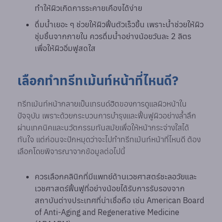
ทำให้ผิวเกิดการระคายเคืองได้ง่าย
ดื่มน้ำเยอะ ๆ ช่วยให้ผิวฟื้นตัวเร็วขึ้น เพราะน้ำช่วยให้ผิว
ชุ่มชื้นจากภายใน ควรดื่มน้ำอย่างน้อยวันละ 2 ลิตร
เพื่อให้ผิวอิ่มฟูสดใส
เลือกทำทรีทเม้นท์หน้าที่ไหนดี?
ทรีทเม้นท์หน้ากลายเป็นเทรนด์ฮิตของการดูแลผิวหน้าใน
ปัจจุบัน เพราะด้วยกระบวนการบำรุงและฟื้นฟูผิวอย่างล้ำลึก
ผ่านเทคนิคและนวัตกรรมทันสมัยเพื่อให้หน้ากระจ่างใสได้
ทันใจ แต่ก่อนจะปักหมุดว่าจะไปทำทรีทเม้นท์หน้าที่ไหนดี ต้อง
เลือกโดยพิจารณาจากข้อมูลต่อไปนี้
ควรเลือกคลินิกที่มีแพทย์ด้านเวชศาสตร์ชะลอวัยและ
เวชศาสตร์ฟื้นฟูที่อย่างน้อยได้รับการรับรองจาก
สถาบันต่างประเทศที่น่าเชื่อถือ เช่น American Board
of Anti-Aging and Regenerative Medicine