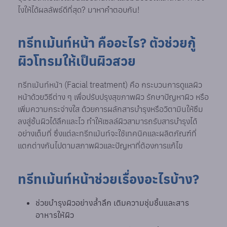
ไงให้ได้ผลลัพธ์ดีที่สุด? มาหาคำตอบกัน!
ทรีทเม้นท์หน้า คืออะไร? ตัวช่วยกู้
ผิวโทรมให้เป็นผิวสวย
ทรีทเม้นท์หน้า (Facial treatment) คือ กระบวนการดูแลผิว
หน้าด้วยวิธีต่าง ๆ เพื่อปรับปรุงสุขภาพผิว รักษาปัญหาผิว หรือ
เพิ่มความกระจ่างใส ด้วยการผลักสารบำรุงหรือวิตามินให้ซึม
ลงสู่ชั้นผิวได้ลึกและไว ทำให้เซลล์ผิวสามารถรับสารบำรุงได้
อย่างเต็มที่ ซึ่งแต่ละทรีทเม้นท์จะใช้เทคนิคและผลิตภัณฑ์ที่
แตกต่างกันไปตามสภาพผิวและปัญหาที่ต้องการแก้ไข
ทรีทเม้นท์หน้าช่วยเรื่องอะไรบ้าง?
ช่วยบำรุงผิวอย่างล้ำลึก เติมความชุ่มชื้นและสาร
อาหารให้ผิว