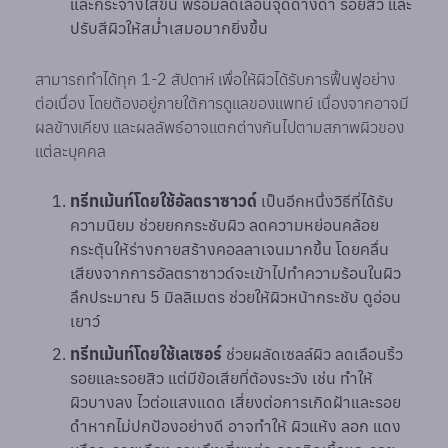
และกระจ่างใสขึ้น พร้อมลดเลือนจุดด่างดำ รอยสิว และ
ปรับสีผิวให้สม่ำเสมอมากยิ่งขึ้น
สามารถทำได้ทุก 1-2 สัปดาห์ เพื่อให้ผิวได้รับการฟื้นฟูอย่าง
ต่อเนื่อง โดยต้องอยู่ภายใต้การดูแลของแพทย์ เนื่องจากอาจมี
ผลข้างเคียง และผลลัพธ์อาจแตกต่างกันไปตามสภาพผิวของ
แต่ละบุคคล
ทรีทเม้นท์โดยใช้อัลตราซาวด์
เป็นอีกหนึ่งวิธีที่ได้รับ
ความนิยม ช่วยยกกระชับผิว ลดความหย่อนคล้อย
กระตุ้นให้ร่างกายสร้างคอลลาเจนมากขึ้น โดยคลื่น
เสียงจากการอัลตราซาวด์จะเข้าไปทำความร้อนในผิว
ลึกประมาณ 5 มิลลิเมตร ช่วยให้ผิวหน้ากระชับ ดูอ่อน
เยาว์
ทรีทเม้นท์โดยใช้เลเซอร์
ช่วยผลัดเซลล์ผิว ลดเลือนริ้ว
รอยและรอยสิว แต่มีข้อเสียที่ต้องระวัง เช่น ทำให้
ผิวบางลง ไวต่อแสงแดด เสี่ยงต่อการเกิดฝ้าและรอย
ดำหากไม่ปกป้องอย่างดี อาจทำให้ ผิวแห้ง ลอก แดง