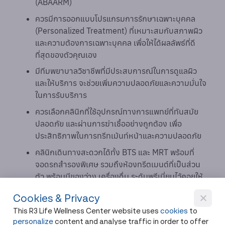
(ABAARM)
ควรมีการออกแบบโปรแกรมการรักษาเฉพาะบุคคล
(Personalized Treatment) ที่เหมาะสมกับสภาพผิว
และความต้องการเฉพาะบุคคล เพื่อให้ได้ผลลัพธ์ที่ดี
ที่สุดของตัวคุณเอง
มีทีมพยาบาลวิชาชีพที่มีประสบการณ์ในการดูแลผิว
และให้บริการ จะช่วยเพิ่มความปลอดภัยและความมั่นใจ
ในการรับบริการ
ควรเลือกคลินิกที่ใช้อุปกรณ์ทางการแพทย์ที่ทันสมัย
ปลอดภัย และผ่านการฆ่าเชื้ออย่างถูกต้อง เพื่อ
ประสิทธิภาพในการทรีทเม้นท์หน้าและความปลอดภัย
คลินิกเดินทางสะดวกได้ทั้ง BTS และ MRT พร้อมที่
จอดรถสำรองพิเศษ รวมถึงห้องทรีตเมนต์ที่เป็นส่วน
ตัว พร้อมมีของว่าง เครื่องดื่ม ระดับพรีเมี่ยมไว้คอยให้
บริการ
Cookies & Privacy
This R3 Life Wellness Center website uses
cookies
to
R3 Wellness Center คลินิกความงามและสุขภาพระดับ
personalize
content and analyse traffic in order to offer