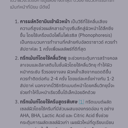
ได้ว่าผิวจะได้รับการดูแลอย่างดีที่สุด! ตัวอย่างนวัตกรรมทรีท
เม้นท์หน้าที่นิยม มีดังนี้
การผลักวิตามินเข้าผิวหน้า
เป็นวิธีที่ใช้คลื่นเสียง
ความถี่สูงช่วยผลักสารบำรุงซึมลึกสู่ผิวหน้าได้ลึกยิ่ง
ขึ้น โดยใช้เครื่องมือโฟโนโฟเรซิส (Phonophoresis)
เป็นกระบวนการทำงานที่คล้ายกับอัลตราซาวด์ ควรทำ
สัปดาห์ละ 1 ครั้งเพื่อผลลัพธ์ที่ดีที่สุด
ทรีทเม้นท์โดยใช้คลื่นวิทยุ
จะช่วยกระตุ้นการสร้างคอล
ลาเจนและอีลาสตินในชั้นผิวโดยใช้คลื่นวิทยุ ทำให้ผิว
หน้ากระชับ ริ้วรอยจางลง ผิวคล้ำเสียจากแดดดีขึ้น
ควรทำติดต่อกัน 2-4 ครั้ง โดยแต่ละครั้งห่างกัน 1-2
สัปดาห์ นอกจากนี้วิธีทรีทเมนต์หน้าโดยคลื่นวิทยุนี้จะ
ช่วยทำให้ใบหน้าเรียวขึ้นได้เล็กน้อยอีกด้วย
ทรีทเม้นท์โดยใช้ครีมสูตรพิเศษ
[1]
ทรีตเมนต์ผลัด
เซลล์ผิวโดยใช้ครีมที่มีส่วนผสมของกรดอ่อน ๆ อย่าง
AHA, BHA, Lactic Acid และ Citric Acid ซึ่งช่วย
กระตุ้นการผลัดเซลล์ผิวเก่า เผยผิวใหม่ที่ดูเรียบเนียน