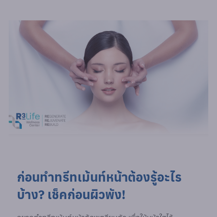
ก่อนทำทรีทเม้นท์หน้าต้องรู้อะไร
บ้าง? เช็คก่อนผิวพัง!