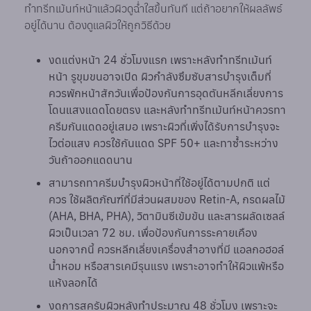
ทำทรีทเม้นท์หน้าแล้วผิวดูฉ่ำใสขึ้นทันที แต่ถ้าอยากให้ผลลัพธ์
อยู่ได้นาน ต้องดูแลผิวให้ถูกวิธีด้วย
งดแต่งหน้า 24 ชั่วโมงแรก เพราะหลังทำทรีทเม้นท์
หน้า รูขุมขนอาจเปิด ผิวกำลังซึมซับสารบำรุงเต็มที่
ควรพักหน้าสักวันเพื่อป้องกันการอุดตันหลีกเลี่ยงการ
โดนแสงแดดโดยตรง และหลังทำทรีทเม้นท์หน้าควรทา
ครีมกันแดดอยู่เสมอ เพราะผิวที่เพิ่งได้รับการบำรุงจะ
ไวต่อแสง ควรใช้กันแดด SPF 50+ และทาซ้ำระหว่าง
วันถ้าออกแดดนาน
สามารถทาครีมบำรุงผิวหน้าที่ใช้อยู่ได้ตามปกติ แต่
ควร ใช้ผลิตภัณฑ์ที่มีส่วนผสมของ Retin-A, กรดผลไม้
(AHA, BHA, PHA), วิตามินซีเข้มข้น และสารผลัดเซลล์
ผิวเป็นเวลา 72 ชม. เพื่อป้องกันการระคายเคือง
นอกจากนี้ ควรหลีกเลี่ยงเครื่องสำอางที่มี แอลกอฮอล์
น้ำหอม หรือสารเคมีรุนแรง เพราะอาจทำให้ผิวแพ้หรือ
แห้งลอกได้
งดการสครับผิวหลังทำประมาณ 48 ชั่วโมง เพราะจะ