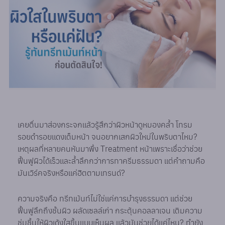
เคยตื่นมาส่องกระจกแล้วรู้สึกว่าผิวหน้าดูหมองคล้ำ โทรม
รอยดำรอยแดงเต็มหน้า จนอยากเสกผิวใหม่ในพริบตาไหม?
เหตุผลที่หลายคนหันมาพึ่ง Treatment หน้าเพราะเชื่อว่าช่วย
ฟื้นฟูผิวได้เร็วและล้ำลึกกว่าการทาครีมธรรมดา แต่คำถามคือ
มันเวิร์คจริงหรือแค่ฮิตตามเทรนด์?
ความจริงคือ ทรีทเม้นท์ไม่ใช่แค่การบำรุงธรรมดา แต่ช่วย
ฟื้นฟูลึกถึงชั้นผิว ผลัดเซลล์เก่า กระตุ้นคอลลาเจน เติมความ
ชุ่มชื้นให้ผิวเด้งใสขึ้นแบบเห็นผล แล้วมันช่วยได้แค่ไหน? ทำยัง