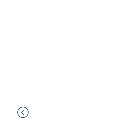
Suggest
Blogs
ไวรัส 
ป้องกัน
ไวรัส RS
ด้วยการเส
3 ปีที่แล้ว
ช่วย