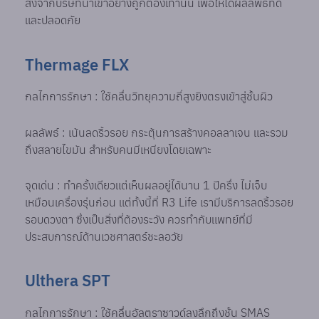
สั่งจากบริษัที่นำเข้าอย่างถูกต้องเท่านั้น เพื่อให้ได้ผลลัพธ์ที่ดี
และปลอดภัย
Thermage FLX
กลไกการรักษา : ใช้คลื่นวิทยุความถี่สูงยิงตรงเข้าสู่ชั้นผิว
ผลลัพธ์ : เน้นลดริ้วรอย กระตุ้นการสร้างคอลลาเจน และรวม
ถึงสลายไขมัน สำหรับคนมีเหนียงโดยเฉพาะ
จุดเด่น : ทำครั้งเดียวแต่เห็นผลอยู่ได้นาน 1 ปีครึ่ง ไม่เจ็บ
เหมือนเครื่องรุ่นก่อน แต่ทั้งนี้ที่ R3 Life เรามีบริการลดริ้วรอย
รอบดวงตา ซึ่งเป็นสิ่งที่ต้องระวัง ควรทำกับแพทย์ที่มี
ประสบการณ์ด้านเวชศาสตร์ชะลอวัย
Ulthera SPT
กลไกการรักษา : ใช้คลื่นอัลตราซาวด์ลงลึกถึงชั้น SMAS