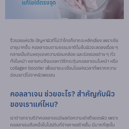
ริ้วรอยแห่งวัย ปัญหาผิวที่ไม่ว่าใครก็ยากจะหลีกเลี่ยง เพราะยิ่ง
อายุมากขึ้น คอลลาเจนตามธรรมชาติในชั้นผิวจะลดลงเรื่อย ๆ
กลายเป็นต้นเหตุของความย่อนคล้อย และร่องรอยต่าง ๆ ทั่ว
ทั้งใบหน้า หลายคนจึงมองหาวิธีกระตุ้นคอลลาเจนใบหน้า หรือ
collagen booster เพื่อเอาชนะเงื่อนไขแห่งเวลาที่พรากความ
อ่อนเยาว์ไปจากผิวพรรณ
คอลลาเจน ช่วยอะไร? สำคัญกับผิว
ของเราแค่ไหน?
เราต่างทราบดีว่าคอลลาเจนมีผลต่อความเต่งตึงของผิว เพราะ
คอลลาเจนคือหนึ่งในโปรตีนที่ร่างกายสร้างขึ้น มีมากที่สุดใน