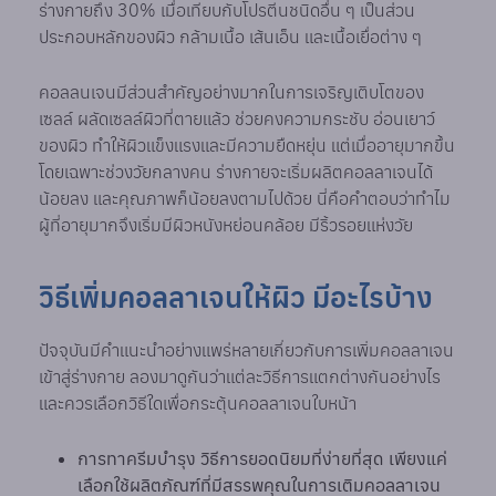
ร่างกายถึง 30% เมื่อเทียบกับโปรตีนชนิดอื่น ๆ เป็นส่วน
ประกอบหลักของผิว กล้ามเนื้อ เส้นเอ็น และเนื้อเยื่อต่าง ๆ
คอลลนเจนมีส่วนสำคัญอย่างมากในการเจริญเติบโตของ
เซลล์ ผลัดเซลล์ผิวที่ตายแล้ว ช่วยคงความกระชับ อ่อนเยาว์
ของผิว ทำให้ผิวแข็งแรงและมีความยืดหยุ่น แต่เมื่ออายุมากขึ้น
โดยเฉพาะช่วงวัยกลางคน ร่างกายจะเริ่มผลิตคอลลาเจนได้
น้อยลง และคุณภาพก็น้อยลงตามไปด้วย นี่คือคำตอบว่าทำไม
ผู้ที่อายุมากจึงเริ่มมีผิวหนังหย่อนคล้อย มีริ้วรอยแห่งวัย
วิธีเพิ่มคอลลาเจนให้ผิว มีอะไรบ้าง
ปัจจุบันมีคำแนะนำอย่างแพร่หลายเกี่ยวกับการเพิ่มคอลลาเจน
เข้าสู่ร่างกาย ลองมาดูกันว่าแต่ละวิธีการแตกต่างกันอย่างไร
และควรเลือกวิธีใดเพื่อกระตุ้นคอลลาเจนใบหน้า
การทาครีมบำรุง วิธีการยอดนิยมที่ง่ายที่สุด เพียงแค่
เลือกใช้ผลิตภัณฑ์ที่มีสรรพคุณในการเติมคอลลาเจน