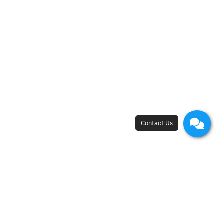
New Flagship Store
42, I.C.P. Building, 4th Floor, Surawong Road,
Si Phraya Subdistrict, Bang Rak District,
Bangkok 10500
Open - Close
Open 10 a.m. - 8 p.m.
First appointment at 10.15 a.m.
Last appointment at 6.00 p.m.
Free Medical Consultation
+66 88 689 8888
,
+66 2 233 8000