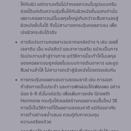
ให้กับผิว แต่ทราบหรือไม่ว่าคอลลาเจนในรูปแบบครีม
ช่วยได้แค่เติมความชุ่มชื้นให้กับผิวหนังชั้นนอกเท่านั้น
เพราะคอลลาเจนมีโมเลกุลใหญ่เกินกว่าจะซึมซาบลงสู่
ผิวหนังชั้นในได้ จึงไม่สามารถกระตุ้นคอลลาเจน เพื่อ
เร่งผิวกระชับได้จริง
การรับประทานคอลลาเจนจากแหล่งต่าง ๆ เช่น เยลลี่
เจลาติน เอ็น หนังสัตว์ และอาหารเสริม แม้จะเป็นการ
รับประทานเข้าสู่ร่างกาย แต่วิธีการนี้จะทำให้โมเลกุล
ของคอลลาเจนถูกย่อยในระบบทางเดินอาหาร และดูด
ซึมผ่านลำไส้ ไม่สามารถเข้าสู่ผิวหนังโดยตรงเช่นกัน
การกระตุ้นคอลลาเจนตามธรรมชาติ เช่น การออก
กำลังกายเป็นประจำ และการพักผ่อนให้เพียงพอ อย่าง
น้อย 6-8 ชั่วโมงต่อวัน เพื่อเพิ่มการหลัง Growth
Hormone กระตุ้นให้เซลล์สร้างคอลลาเจนขึ้นใหม่ วิธี
การนี้เป็นวิธีการที่ได้ผลตามธรรมชาติ แต่ต้องอาศัย
การทำอย่างสม่ำเสมอ ควบคู่กับกาควบคุม
ความเครียดด้วย