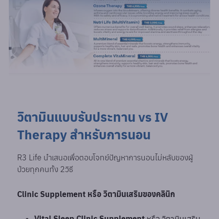
วิตามินแบบรับประทาน vs IV
Therapy สำหรับการนอน
R3 Life นำเสนอเพื่อตอบโจทย์ปัญหาการนอนไม่หลับของผู้
ป่วยทุกคนทั้ง 2วิธี
Clinic Supplement หรือ วิตามินเสริมของคลินิก
Vital Sleep Clinic Supplement
หรือ วิตามินเสริม