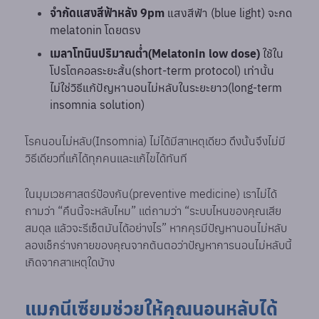
จำกัดแสงสีฟ้าหลัง 9pm
แสงสีฟ้า (blue light) จะกด
melatonin โดยตรง
เมลาโทนินปริมาณต่ำ(Melatonin low dose)
ใช้ใน
โปรโตคอลระยะสั้น(short-term protocol) เท่านั้น
ไม่ใช่วิธีแก้ปัญหานอนไม่หลับในระยะยาว(long-term
insomnia solution)
โรคนอนไม่หลับ(Insomnia) ไม่ได้มีสาเหตุเดียว ดึงนั้นจึงไม่มี
วิธีเดียวที่แก้ได้ทุกคนและแก้ไขได้ทันที
ในมุมเวชศาสตร์ป้องกัน(preventive medicine) เราไม่ได้
ถามว่า “คืนนี้จะหลับไหม” แต่ถามว่า “ระบบไหนของคุณเสีย
สมดุล แล้วจะรีเซ็ตมันได้อย่างไร” หากคุรมีปัญหานอนไม่หลับ
ลองเช็กร่างกายของคุณจากต้นตอว่าปัญหาการนอนไม่หลับนี้
เกิดจากสาเหตุใดบ้าง
แมกนีเซียมช่วยให้คุณนอนหลับได้