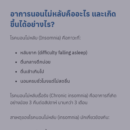
อาการนอนไม่หลับคืออะไร และเกิด
ขึ้นได้อย่างไร?
โรคนอนไม่หลับ (Insomnia) คือภาวะที่:
หลับยาก (difficulty falling asleep)
ตื่นกลางดึกบ่อย
ตื่นเช้าเกินไป
นอนครบชั่วโมงแต่ไม่สดชื่น
โรคนอนไม่หลับเรื้อรัง (Chronic insomnia) คืออาการที่เกิด
อย่างน้อย 3 คืนต่อสัปดาห์ นานกว่า 3 เดือน
สาเหตุของโรคนอนไม่หลับ (insomnia) มักเกี่ยวข้องกับ: