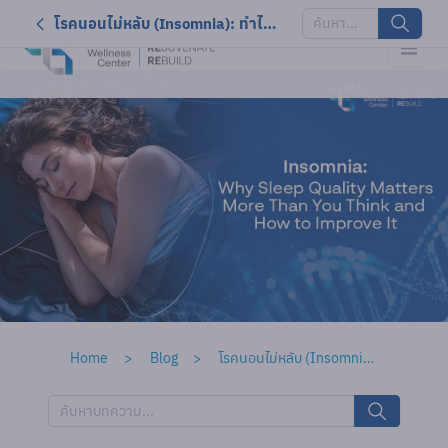
โรคนอนไม่หลับ (Insomnia): ทำไม Sleep Quality สำคัญกว่าที่คิด และดูแลอย่างไรให้ดีขึ้น
Home
Blog
โรคนอนไม่หลับ (Insomnia): ทำไม Sleep Quality สำคัญกว่าที่คิด และดูแลอย่างไรให้ดีขึ้น