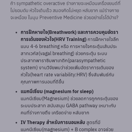
ถ้า sympathetic overactive ร่างกายจะเหมือนเครื่องยนต์ที่
ไม่ยอมดับ หัวใจเต้นเร็ว สมองคิดไม่หยุด หลับยาก แม้ร่างกาย
จะเหนื่อย ในมุม Preventive Medicine ช่วยอย่างไรได้บ้าง?
การฝึกหายใจ(Breathwork) และการควบคุมอัตรา
การเต้นของหัวใจ(HRV Training)
การฝึกหายใจลึก
แบบ 4-6 breathing หรือ การหายใจกระตุ้นเส้นประ
สาทเวกัส(vagal breathing) ช่วยกระตุ้น ระบบ
ประสาทพาราซิมพาเทติก(parasympathetic
system) งานวิจัยพบว่าช่วยเพิ่มอัตราการเต้นของ
หัวใจ(heart rate variability:HRV) ซึ่งสัมพันธ์กับ
คุณภาพการนอนที่ดีขึ้น
แมกนีเซียม (magnesium for sleep)
แมกนีเซียม(Magnesium) ช่วยลดการถูกกระตุ้นของ
ระบบประสาท สนับสนุน GABA pathway เหมาะกับ
คนที่ร่างกายตึง เครียดง่าย หลับยาก
IV Therapy สำหรับการนอนหลับ
สูตรที่มี
แมกนีเซียม(magnesium) + B complex อาจช่วย