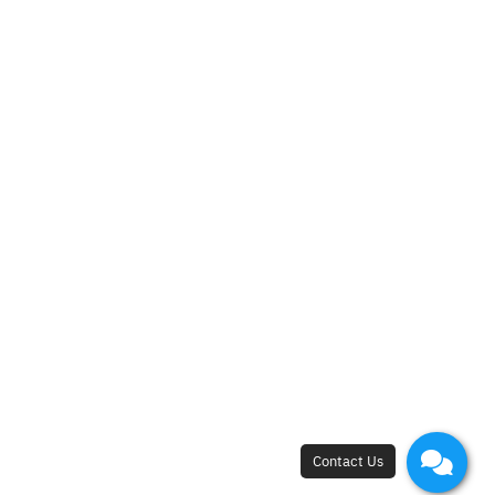
New Flagship Store
42, I.C.P. Building, 4th Floor, Surawong Road,
Si Phraya Subdistrict, Bang Rak District,
Bangkok 10500
Open - Close
Open 10 a.m. - 8 p.m.