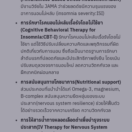
มีงานวิจัยใน JAMA ว่าช่วยลดดัชนีความรุนแรงของ
อาการนอนไม่หลับ (insomnia severity:ISI)
การรักษาโรคนอนไม่หลับเรื้อรังโดยไม่ใช้ยา
(Cognitive Behavioral Therapy for
Insomnia:CBT-I)
รักษาโรคนอนไม่หลับเรื้อรังโดยไม่
ใช้ยา แต่ใช้วิธีปรับเปลี่ยนความคิดและพฤติกรรมที่ผิด
ปกติเกี่ยวกับการนอน ซึ่งถือเป็นมาตรฐานการรักษา
ลำดับแรกที่ปลอดภัยและมีประสิทธิภาพยั่งยืน โดยเน้น
ปรับสมดุลวงจรการนอนใหม่ ลดความวิตกกังวล และ
ฝึกเทคนิคผ่อนคลาย
การสนับสนุนทางโภชนาการ(Nutritional support)
ส่วนประกอบที่แนำนำได้แก่ Omega-3, magnesium,
B-complex สนับสนุนความยืดหยุ่นของระบบ
ประสาท(nervous system resilience) ช่วยให้ฟื้นตัว
ได้อย่างรวดเร็วจากความเครียด ความวิตกกังวล
การให้สารน้ำทางหลอดเลือดดำเพื่อบำรุงระบบ
ประสาท(IV Therapy for Nervous System