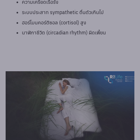
ความเครียดเรื้อรัง
ระบบประสาท sympathetic ตื่นตัวเกินไป
ฮอร์โมนคอร์ติซอล (cortisol) สูง
นาฬิกาชีวิต (circadian rhythm) ผิดเพี้ยน