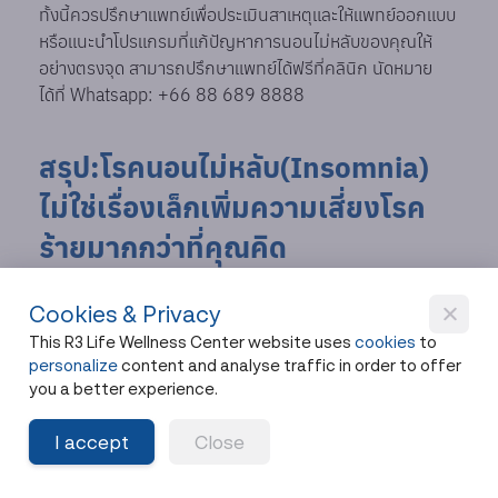
ทั้งนี้ควรปรึกษาแพทย์เพื่อประเมินสาเหตุและให้แพทย์ออกแบบ
หรือแนะนำโปรแกรมที่แก้ปัญหาการนอนไม่หลับของคุณให้
อย่างตรงจุด สามารถปรึกษาแพทย์ได้ฟรีที่คลินิก นัดหมาย
ได้ที่ Whatsapp: +66 88 689 8888
สรุป:โรคนอนไม่หลับ(Insomnia)
ไม่ใช่เรื่องเล็กเพิ่มความเสี่ยงโรค
ร้ายมากกว่าที่คุณคิด
โรคนอนไม่หลับ ไม่ใช่แค่การนอนหลับยาก แต่มันคือการ
Cookies & Privacy
รบกวนกลไกซ่อมแซมของร่างกายทุกคืน
This R3 Life Wellness Center website uses
cookies
to
personalize
content and analyse traffic in order to offer
จากงานวิจัยพบว่า
you a better experience.
ผู้ที่มีอาการนอนไม่หลับเรื้อรัง(chronic insomnia) มี
I accept
Close
ความเสี่ยงโรคหัวใจเพิ่มขึ้นประมาณ 27–45% เมื่อ
เทียบกับผู้ที่นอนหลับปกติ - European Heart