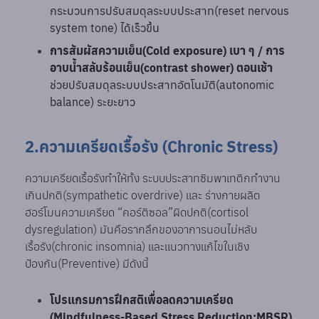
กระบวนการปรับสมดุลระบบประสาท(reset nervous
system tone) ได้เร็วขึ้น
การสัมผัสความเย็น(Cold exposure) เบา ๆ / การ
อาบน้ำสลับร้อนเย็น(contrast shower) ตอนเช้า
ช่วยปรับสมดุลระบบประสาทอัตโนมัติ(autonomic
balance) ระยะยาว
2.ความเครียดเรื้อรัง (Chronic Stress)
ความเครียดเรื้อรังทำให้ทั้ง ระบบประสาทซิมพาเทติกทำงาน
เกินปกติ(sympathetic overdrive) และ ร่างกายผลิต
ฮอร์โมนความเครียด “คอร์ติซอล”ผิดปกติ(cortisol
dysregulation) มันคือรากลึกของอาการนอนไม่หลับ
เรื้อรัง(chronic insomnia) และแนวทางแก้ไขในเชิง
ป้องกัน(Preventive) มีดังนี้
โปรแกรมการฝึกสติเพื่อลดความเครียด
(Mindfulness-Based Stress Reduction:MBSR)