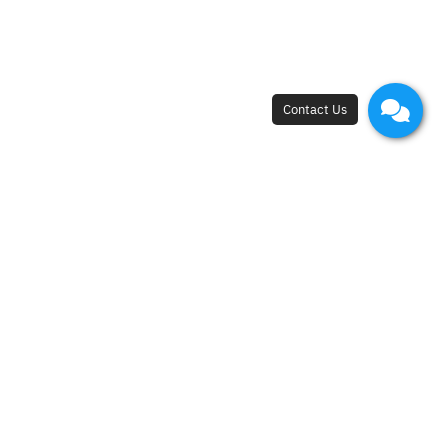
New Flagship Store
42, I.C.P. Building, 4th Floor, Surawong Road,
Si Phraya Subdistrict, Bang Rak District,
Bangkok 10500
Open - Close