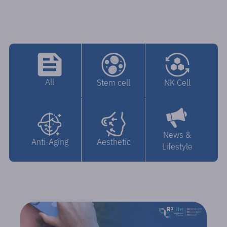
All
NK Cell
Stem cell
News &
Anti-Aging
Aesthetic
Lifestyle