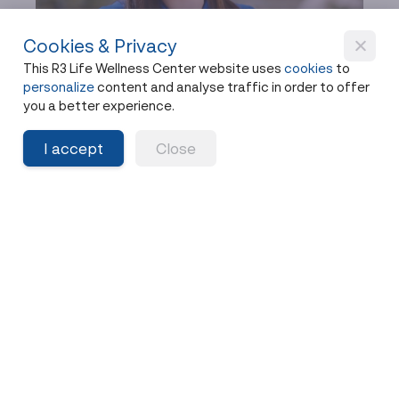
Cookies & Privacy
This R3 Life Wellness Center website uses
cookies
to
เปิดอาวุธลับ เอาชนะกาลเวลาแบบที่ติ๊
personalize
content and analyse traffic in order to offer
you a better experience.
นาเลือกใช้จริง
I accept
Close
สวย สตรอง เอาชนะกาลเวลา กับ “คริสติน่า อากีล่าร์”
พรีเซ็นเตอร์คนแรกของ R3 Life Wellness Center ศูนย์
เวชศาสตร์ชะลอวัยและความงามระดับพรีเมี่ยม ใจกลาง
สีลม-สุรวงศ์
Share
2 ปีที่แล้ว