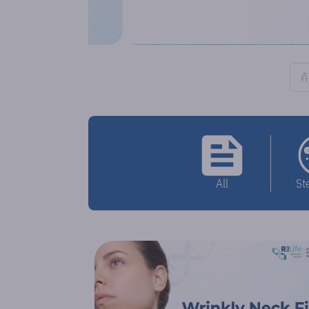
All
St