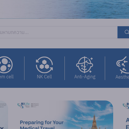
NK Cell
em cell
Anti-Aging
Aesthe