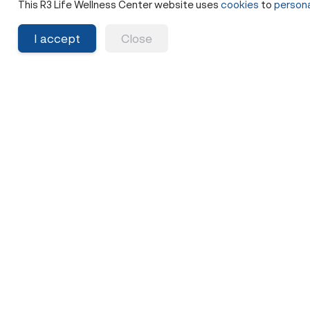
This R3 Life Wellness Center website uses
cookies
to
persona
สามารถอยู่ได้อย่างยั่งยืน
Longevity ที่แท้จริงไม่ใช่การเร่งทำมากขึ้น แต่คื
I accept
Close
การฟังร่างกาย ลดความเครียด และใช้ชีวิตใน
จังหวะที่กายใจอยู่ได้อย่างยั่งยืน
Share
6 เดือนที่แล้ว