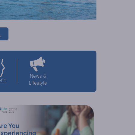
News &
tic
Lifestyle