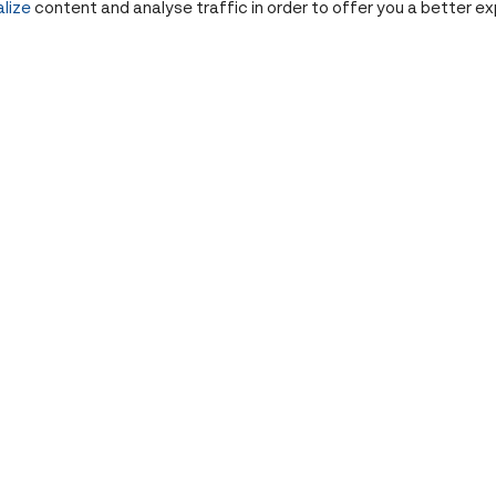
lize
content and analyse traffic in order to offer you a better e
งามแบบเป็นธรรมชาติและยั่งยืน
อ
คนวัย 30+ เริ่มตั้งคำถามกับการฉีดหน้าแบบต่อ
เนื่อง รู้จัก Injection Fatigue, Undetectable
Aesthetics และทางเลือกใหม่ เช่น IV Drip
therapy เพื่อผิวสุขภาพดีระยะยาว
Share
6 เดือนที่แล้ว