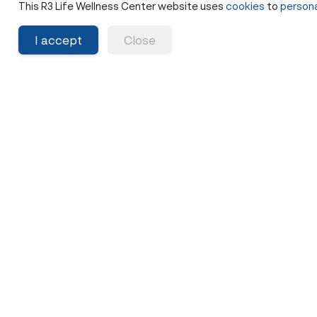
This R3 Life Wellness Center website uses
cookies
to
persona
สมาร์ทวอทช์ที่มีฟังก์ชัน ECG สามารถตรวจจับ
I accept
Close
ภาวะหัวใจเต้นผิดจังหวะ (Atrial Fibrillation) ได้
แต่เพียงพอหรือไม่? มาทำความเข้าใจความ
แม่นยำ ปัจจัยเสี่ยงของโรคหลอดเลือดสมอง และ
เหตุผลที่การตรวจค่า Homocysteine มีความ
สำคัญ
Share
5 เดือนที่แล้ว