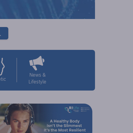
News &
tic
Lifestyle