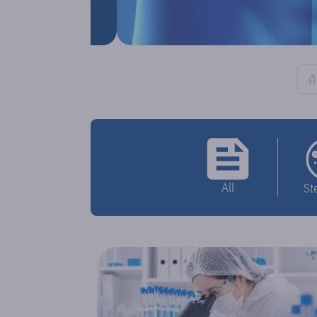
All
St