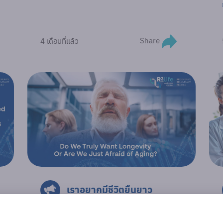
Share
4 เดือนที่แล้ว
เราอยากมีชีวิตยืนยาว
(Longevity) หรือแค่กลัวความแก่
(Fear of Aging)?