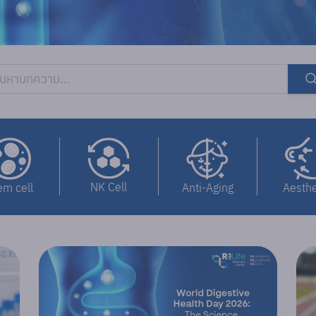
NK Cell
em cell
Anti-Aging
Aesthe