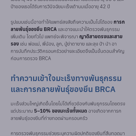
ป้าของเธอได้รับการวินิจฉัยมะเร็งเต้านมเมื่ออายุ 42 ปี
รูปแบบเช่นนี้อาจทำให้แพทย์สงสัยถึงความเป็นไปได้ของ
การก
ลายพันธุ์ของยีน BRCA
และอาจแนะนำให้ตรวจพันธุกรรม
เพิ่มเติม โดยทั่วไป แพทย์จะพิจารณา
ญาติสายตรงและสาย
รอง
เช่น พ่อแม่, พี่น้อง, ลูก, ปู่ย่าตายาย และลุง ป้า น้า อา
การบันทึกประวัติครอบครัวอย่างละเอียดจึงเป็นขั้นตอนสำคัญ
ก่อนการตรวจ BRCA
ทำความเข้าใจมะเร็งทางพันธุกรรม
และการกลายพันธุ์ของยีน BRCA
มะเร็งส่วนใหญ่เกิดขึ้นโดยไม่ได้เกี่ยวข้องกับพันธุกรรมโดยตรง
แต่ประมาณ
5–10% ของมะเร็งทั้งหมด
อาจเกิดจากการก
ลายพันธุ์ของยีนที่ถ่ายทอดผ่านครอบครัว
การตรวจพันธุกรรมช่วยระบุความผิดปกติของยีนที่สืบทอดมา