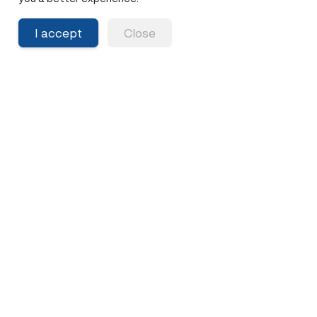
ประมาณ 18–25 ปี สำหรับผู้ที่มีความกังวลเกี่ยวกับประวัติ
ครอบครัว
I accept
Close
2. สามารถตรวจพันธุกรรมได้หรือไม่ หาก
ยังไม่มีอาการ?
ได้ การตรวจพันธุกรรมมักใช้เพื่อประเมินความเสี่ยงและการ
วางแผนการคัดกรองในอนาคต
3. หากผลตรวจเป็นบวก จำเป็นต้องผ่าตัด
หรือไม่?
ไม่จำเป็นเสมอไป ผลตรวจบวกหมายถึงความเสี่ยงที่เพิ่มขึ้น
ซึ่งควรปรึกษาแพทย์เพื่อพิจารณาทางเลือกการดูแลสุขภาพ
4. NK Cell Therapy แตกต่างจากการ