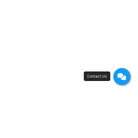
New Flagship Store
42, I.C.P. Building, 4th Floor, Surawong Road,
Si Phraya Subdistrict, Bang Rak District,
Bangkok 10500
Open - Close
Open 10 a.m. - 8 p.m.
First appointment at 10.15 a.m.
Last appointment at 6.00 p.m.
Free Medical Consultation
+66 88 689 8888
,
+66 2 233 8000
Refund Policy |
Privacy Policy |
Cookie Policy