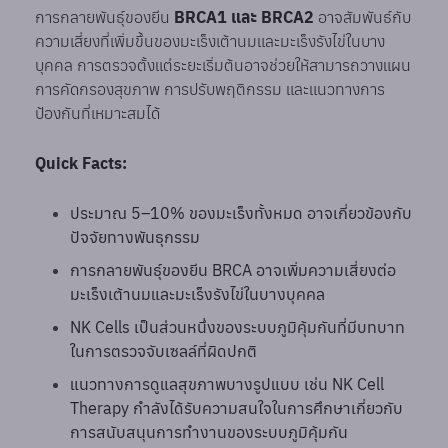
การกลายพันธุ์ของยีน
BRCA1 และ BRCA2
อาจสัมพันธ์กับ
ความเสี่ยงที่เพิ่มขึ้นของมะเร็งเต้านมและมะเร็งรังไข่ในบาง
บุคคล การตรวจตั้งแต่ระยะเริ่มต้นอาจช่วยให้สามารถวางแผน
การคัดกรองสุขภาพ การปรับพฤติกรรม และแนวทางการ
ป้องกันที่เหมาะสมได้
Quick Facts:
ประมาณ 5–10% ของมะเร็งทั้งหมด อาจเกี่ยวข้องกับ
ปัจจัยทางพันธุกรรม
การกลายพันธุ์ของยีน BRCA อาจเพิ่มความเสี่ยงต่อ
มะเร็งเต้านมและมะเร็งรังไข่ในบางบุคคล
NK Cells เป็นส่วนหนึ่งของระบบภูมิคุ้มกันที่มีบทบาท
ในการตรวจจับเซลล์ที่ผิดปกติ
แนวทางการดูแลสุขภาพบางรูปแบบ เช่น NK Cell
Therapy กำลังได้รับความสนใจในการศึกษาเกี่ยวกับ
การสนับสนุนการทำงานของระบบภูมิคุ้มกัน